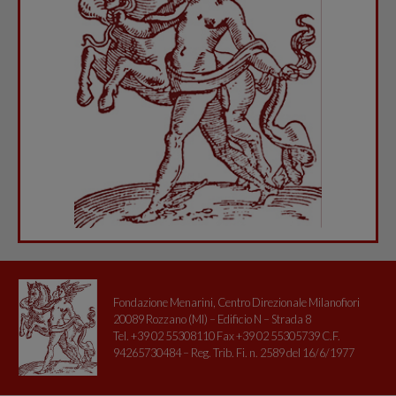
Fondazione Menarini, Centro Direzionale Milanofiori
20089 Rozzano (MI) – Edificio N – Strada 8
Tel. +39 02 55308110 Fax +39 02 55305739 C.F.
94265730484 – Reg. Trib. Fi. n. 2589 del 16/6/1977