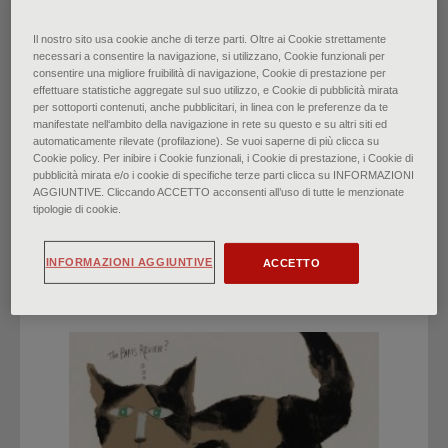
Da Barocco a Superbarocco
Il nostro sito usa cookie anche di terze parti. Oltre ai Cookie strettamente
necessari a consentire la navigazione, si utilizzano, Cookie funzionali per
consentire una migliore fruibilità di navigazione, Cookie di prestazione per
di
Francesca Bardi
∙
Maggio 2022
effettuare statistiche aggregate sul suo utilizzo, e Cookie di pubblicità mirata
per sottoporti contenuti, anche pubblicitari, in linea con le preferenze da te
manifestate nell‘ambito della navigazione in rete su questo e su altri siti ed
automaticamente rilevate (profilazione). Se vuoi saperne di più clicca su
Cookie policy. Per inibire i Cookie funzionali, i Cookie di prestazione, i Cookie di
pubblicità mirata e/o i cookie di specifiche terze parti clicca su INFORMAZIONI
AGGIUNTIVE. Cliccando ACCETTO acconsenti all’uso di tutte le menzionate
tipologie di cookie.
HIGHLIGHTS
INFORMAZIONI AGGIUNTIVE
ACCETTO