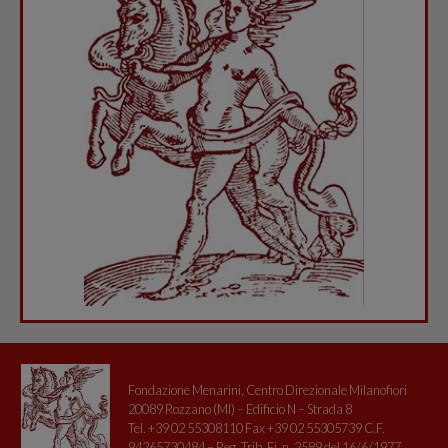
Fondazione Menarini, Centro Direzionale Milanofiori
20089 Rozzano (MI) – Edificio N – Strada 8
Tel. +39 02 55308110 Fax +39 02 55305739 C.F.
94265730484 – Reg. Trib. Fi. n. 2589 del 16/6/1977