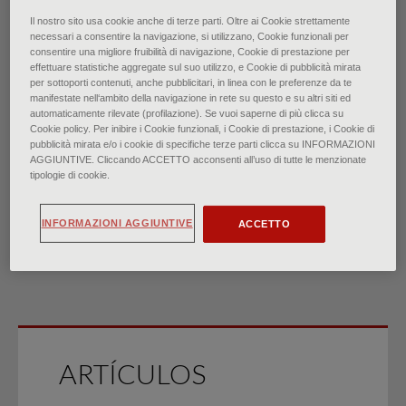
Il nostro sito usa cookie anche di terze parti. Oltre ai Cookie strettamente
necessari a consentire la navigazione, si utilizzano, Cookie funzionali per
consentire una migliore fruibilità di navigazione, Cookie di prestazione per
Osteoporosis: Preguntas y
effettuare statistiche aggregate sul suo utilizzo, e Cookie di pubblicità mirata
per sottoporti contenuti, anche pubblicitari, in linea con le preferenze da te
manifestate nell‘ambito della navigazione in rete su questo e su altri siti ed
respuestas habituales
automaticamente rilevate (profilazione). Se vuoi saperne di più clicca su
Cookie policy. Per inibire i Cookie funzionali, i Cookie di prestazione, i Cookie di
pubblicità mirata e/o i cookie di specifiche terze parti clicca su INFORMAZIONI
di
AGGIUNTIVE. Cliccando ACCETTO acconsenti all’uso di tutte le menzionate
Dr.ssa Kira Harris, Dr. Christopher A. Zagar, Dr.ssa Kelley
tipologie di cookie.
V. Lawrence
∙
septiembre 2023
INFORMAZIONI AGGIUNTIVE
ACCETTO
ARTÍCULOS