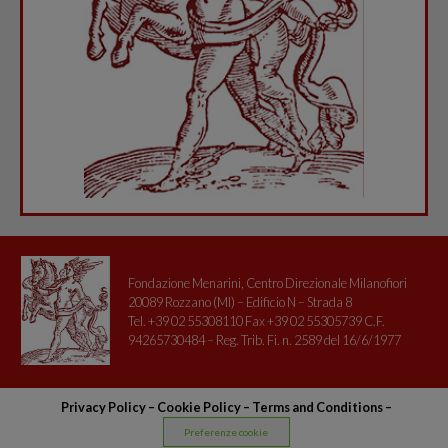
Fondazione Menarini, Centro Direzionale Milanofiori
20089 Rozzano (MI) – Edificio N – Strada 8
Tel. +39 02 55308110 Fax +39 02 55305739 C.F.
94265730484 – Reg. Trib. Fi. n. 2589 del 16/6/1977
Privacy Policy
–
Cookie Policy –
Terms and Conditions
–
Preferenze cookie