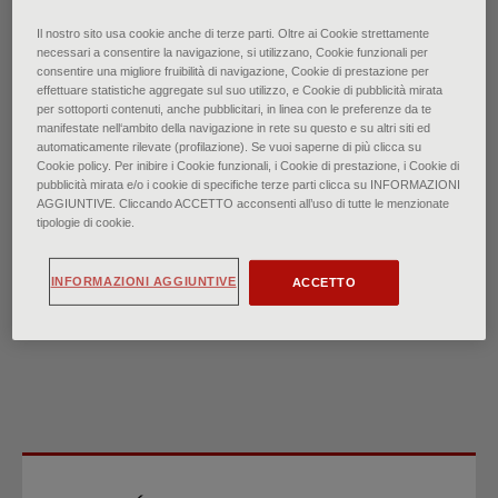
Il nostro sito usa cookie anche di terze parti. Oltre ai Cookie strettamente
necessari a consentire la navigazione, si utilizzano, Cookie funzionali per
Hiperplasia prostática
consentire una migliore fruibilità di navigazione, Cookie di prestazione per
effettuare statistiche aggregate sul suo utilizzo, e Cookie di pubblicità mirata
per sottoporti contenuti, anche pubblicitari, in linea con le preferenze da te
benigna: Revisión rápida de
manifestate nell‘ambito della navigazione in rete su questo e su altri siti ed
automaticamente rilevate (profilazione). Se vuoi saperne di più clicca su
Cookie policy. Per inibire i Cookie funzionali, i Cookie di prestazione, i Cookie di
evidencias
pubblicità mirata e/o i cookie di specifiche terze parti clicca su INFORMAZIONI
AGGIUNTIVE. Cliccando ACCETTO acconsenti all’uso di tutte le menzionate
tipologie di cookie.
di
Dr. Michael J. Arnold, Dr. Andrew Gaillardetz, Dr. Jafar
INFORMAZIONI AGGIUNTIVE
ACCETTO
Ohiokpehai
∙
febrero 2024