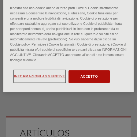
Il nostro sito usa cookie anche di terze parti. Oltre ai Cookie strettamente
Hemorragias y hematomas:
necessari a consentire la navigazione, si utilizzano, Cookie funzionali per
consentire una migliore fruibilità di navigazione, Cookie di prestazione per
effettuare statistiche aggregate sul suo utilizzo, e Cookie di pubblicità mirata
Evaluación de la atención
per sottoporti contenuti, anche pubblicitari, in linea con le preferenze da te
manifestate nell‘ambito della navigazione in rete su questo e su altri siti ed
automaticamente rilevate (profilazione). Se vuoi saperne di più clicca su
primaria
Cookie policy. Per inibire i Cookie funzionali, i Cookie di prestazione, i Cookie di
pubblicità mirata e/o i cookie di specifiche terze parti clicca su INFORMAZIONI
AGGIUNTIVE. Cliccando ACCETTO acconsenti all’uso di tutte le menzionate
di
tipologie di cookie.
Dr.ssa Pamela R. Hughes, Dr.ssa Meghan N. Lewis, Dr.ssa
Shalease S. Adams
INFORMAZIONI AGGIUNTIVE
ACCETTO
∙
junio 2025
ARTÍCULOS