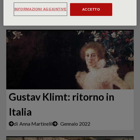
figurazione all’astrazione
INFORMAZIONI AGGIUNTIVE
ACCETTO
di
Lorenzo Gualtieri
∙
Gennaio 2022
Gustav Klimt: ritorno in
Italia
di
Anna Martinelli
∙
Gennaio 2022