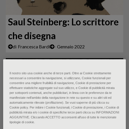
Saul Steinberg: Lo scrittore
che disegna
di
Francesca Bardi
∙
Gennaio 2022
Il nostro sito usa cookie anche di terze parti. Oltre ai Cookie strettamente
necessari a consentire la navigazione, si utilizzano, Cookie funzionali per
consentire una migliore fruibilità di navigazione, Cookie di prestazione per
effettuare statistiche aggregate sul suo utilizzo, e Cookie di pubblicità mirata
per sottoporti contenuti, anche pubblicitari, in linea con le preferenze da te
manifestate nell‘ambito della navigazione in rete su questo e su altri siti ed
automaticamente rilevate (profilazione). Se vuoi saperne di più clicca su
Cookie policy. Per inibire i Cookie funzionali, i Cookie di prestazione, i Cookie di
pubblicità mirata e/o i cookie di specifiche terze parti clicca su INFORMAZIONI
Piet Mondrian: dalla
AGGIUNTIVE. Cliccando ACCETTO acconsenti all’uso di tutte le menzionate
tipologie di cookie.