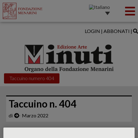
LOGIN
|
ABBONATI
|
Taccuino numero 404
Taccuino n. 404
di
∙
Marzo 2022