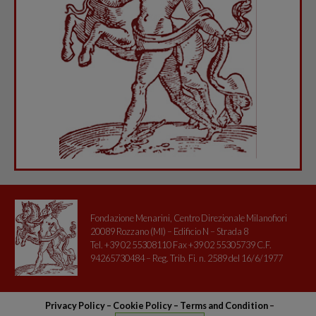
Fondazione Menarini, Centro Direzionale Milanofiori
20089 Rozzano (MI) – Edificio N – Strada 8
Tel. +39 02 55308110 Fax +39 02 55305739 C.F.
94265730484 – Reg. Trib. Fi. n. 2589 del 16/6/1977
Privacy Policy
–
Cookie Policy –
Terms and Condition
–