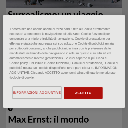
Surrealismo: un viaggio
verso l’inconscio
Il nostro sito usa cookie anche di terze parti. Oltre ai Cookie strettamente
necessari a consentire la navigazione, si utilizzano, Cookie funzionali per
di
Federico Poletti
∙
Ottobre 2024
consentire una migliore fruibilità di navigazione, Cookie di prestazione per
effettuare statistiche aggregate sul suo utilizzo, e Cookie di pubblicità mirata
per sottoporti contenuti, anche pubblicitari, in linea con le preferenze da te
manifestate nell‘ambito della navigazione in rete su questo e su altri siti ed
automaticamente rilevate (profilazione). Se vuoi saperne di più clicca su
Cookie policy. Per inibire i Cookie funzionali, i Cookie di prestazione, i Cookie di
pubblicità mirata e/o i cookie di specifiche terze parti clicca su INFORMAZIONI
AGGIUNTIVE. Cliccando ACCETTO acconsenti all’uso di tutte le menzionate
tipologie di cookie.
INFORMAZIONI AGGIUNTIVE
ACCETTO
Max Ernst: il mondo