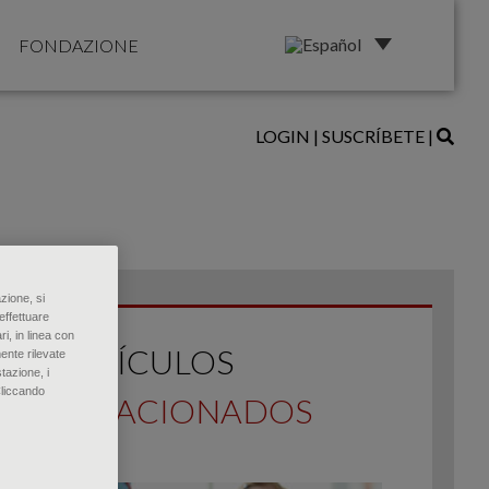
FONDAZIONE
LOGIN
|
SUSCRÍBETE
|
zione, si
effettuare
ri, in linea con
ARTÍCULOS
ente rilevate
tazione, i
Cliccando
RELACIONADOS