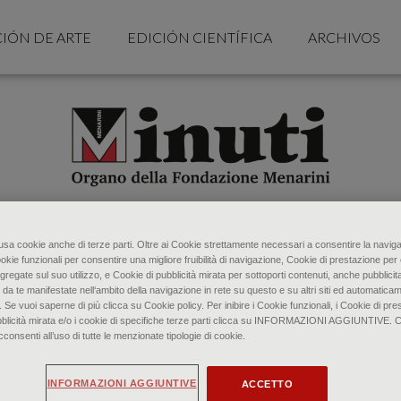
CIÓN DE ARTE
EDICIÓN CIENTÍFICA
ARCHIVOS
o usa cookie anche di terze parti. Oltre ai Cookie strettamente necessari a consentire la naviga
ookie funzionali per consentire una migliore fruibilità di navigazione, Cookie di prestazione per 
gregate sul suo utilizzo, e Cookie di pubblicità mirata per sottoporti contenuti, anche pubblicita
 da te manifestate nell‘ambito della navigazione in rete su questo e su altri siti ed automaticam
. Se vuoi saperne di più clicca su Cookie policy. Per inibire i Cookie funzionali, i Cookie di pres
bblicità mirata e/o i cookie di specifiche terze parti clicca su INFORMAZIONI AGGIUNTIVE. 
senti all’uso di tutte le menzionate tipologie di cookie.
INFORMAZIONI AGGIUNTIVE
ACCETTO