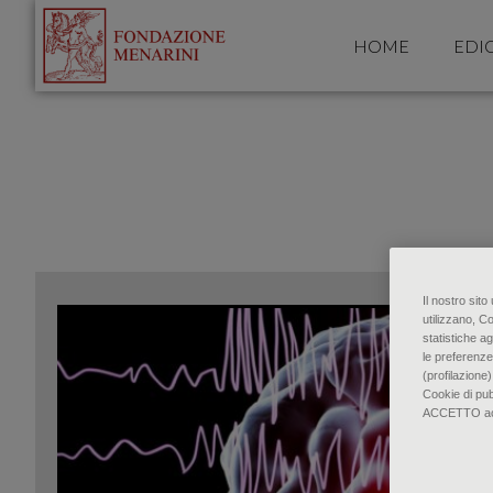
HOME
EDI
Il nostro sit
utilizzano, C
statistiche ag
le preferenze
(profilazione)
Cookie di pu
ACCETTO accon