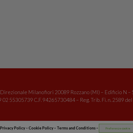
irezionale Milanofiori 20089 Rozzano (MI) – Edificio N – 
 02 55305739 C.F. 94265730484 – Reg. Trib. Fi. n. 2589 de
Privacy Policy
–
Cookie Policy –
Terms and Conditions
–
Preferenze cookie