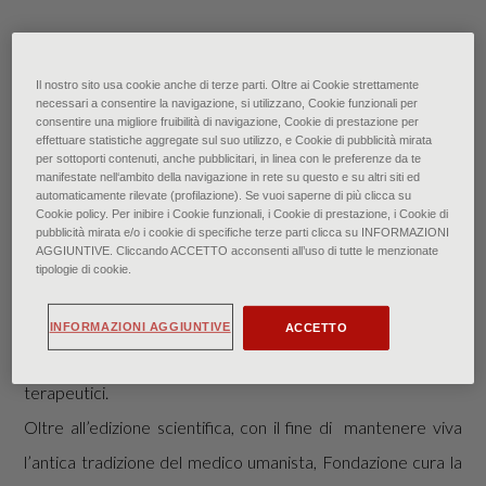
Il nostro sito usa cookie anche di terze parti. Oltre ai Cookie strettamente
necessari a consentire la navigazione, si utilizzano, Cookie funzionali per
consentire una migliore fruibilità di navigazione, Cookie di prestazione per
effettuare statistiche aggregate sul suo utilizzo, e Cookie di pubblicità mirata
per sottoporti contenuti, anche pubblicitari, in linea con le preferenze da te
manifestate nell‘ambito della navigazione in rete su questo e su altri siti ed
automaticamente rilevate (profilazione). Se vuoi saperne di più clicca su
Cookie policy. Per inibire i Cookie funzionali, i Cookie di prestazione, i Cookie di
La rivista scientifica “Minuti” realizzata in collaborazione con
pubblicità mirata e/o i cookie di specifiche terze parti clicca su INFORMAZIONI
il periodico statunitense “American Family Physician” si
AGGIUNTIVE. Cliccando ACCETTO acconsenti all’uso di tutte le menzionate
tipologie di cookie.
affianca a Fondazione come organo di informazione medica.
Inviata gratuitamente a 100 mila medici italiani, presenta
INFORMAZIONI AGGIUNTIVE
ACCETTO
articoli di aggiornamento su diverse patologie ed approcci
terapeutici.
Oltre all’edizione scientifica, con il fine di mantenere viva
l’antica tradizione del medico umanista, Fondazione cura la