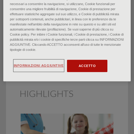
necessari a consentire la navigazione, si utilizzano, Cookie funzionali per
consentire una migliore fruibilità di navigazione, Cookie di prestazione per
La febbre di origine
effettuare statistiche aggregate sul suo utilizzo, e Cookie di pubblicità mirata
per sottoporti contenuti, anche pubblicitari, in linea con le preferenze da te
manifestate nell‘ambito della navigazione in rete su questo e su altri siti ed
sconosciuta negli adulti
automaticamente rilevate (profilazione). Se vuoi saperne di più clicca su
Cookie policy. Per inibire i Cookie funzionali, i Cookie di prestazione, i Cookie di
pubblicità mirata e/o i cookie di specifiche terze parti clicca su INFORMAZIONI
di
Aïsha David, Jeffrey D. Quinlan
∙
Aprile 2022
AGGIUNTIVE. Cliccando ACCETTO acconsenti all’uso di tutte le menzionate
tipologie di cookie.
INFORMAZIONI AGGIUNTIVE
ACCETTO
HIGHLIGHTS