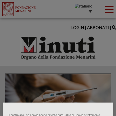
LOGIN
|
ABBONATI
|
Il nostro sito usa cookie anche di terze parti. Oltre ai Cookie strettamente