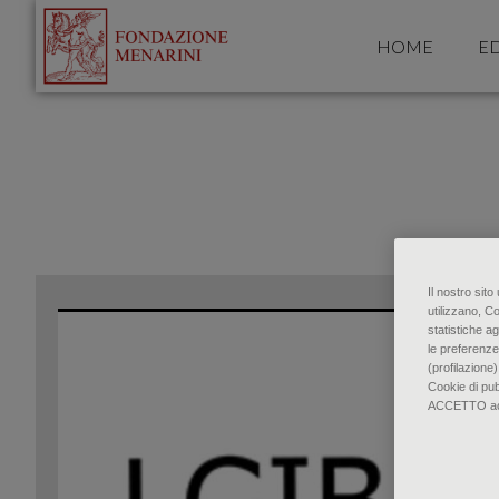
HOME
ED
Il nostro sit
utilizzano, C
statistiche ag
le preferenze
(profilazione)
Cookie di pu
ACCETTO accon