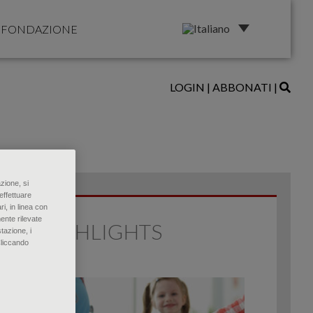
FONDAZIONE
LOGIN
|
ABBONATI
|
zione, si
effettuare
ri, in linea con
ente rilevate
HIGHLIGHTS
tazione, i
Cliccando