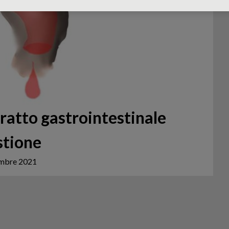
ratto gastrointestinale
stione
embre 2021