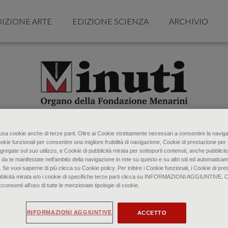
IZIONE ARTE
EDIZIONE SCIENZA
ARCHIVIO
o usa cookie anche di terze parti. Oltre ai Cookie strettamente necessari a consentire la naviga
ookie funzionali per consentire una migliore fruibilità di navigazione, Cookie di prestazione per 
gregate sul suo utilizzo, e Cookie di pubblicità mirata per sottoporti contenuti, anche pubblicita
 da te manifestate nell‘ambito della navigazione in rete su questo e su altri siti ed automaticam
. Se vuoi saperne di più clicca su Cookie policy. Per inibire i Cookie funzionali, i Cookie di pres
bblicità mirata e/o i cookie di specifiche terze parti clicca su INFORMAZIONI AGGIUNTIVE. 
senti all’uso di tutte le menzionate tipologie di cookie.
INFORMAZIONI AGGIUNTIVE
ACCETTO