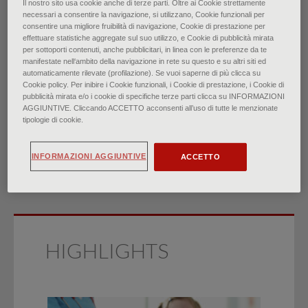
Il nostro sito usa cookie anche di terze parti. Oltre ai Cookie strettamente
necessari a consentire la navigazione, si utilizzano, Cookie funzionali per
Le masse dei tessuti molli:
consentire una migliore fruibilità di navigazione, Cookie di prestazione per
effettuare statistiche aggregate sul suo utilizzo, e Cookie di pubblicità mirata
per sottoporti contenuti, anche pubblicitari, in linea con le preferenze da te
valutazione e trattamento
manifestate nell‘ambito della navigazione in rete su questo e su altri siti ed
automaticamente rilevate (profilazione). Se vuoi saperne di più clicca su
Cookie policy. Per inibire i Cookie funzionali, i Cookie di prestazione, i Cookie di
di
pubblicità mirata e/o i cookie di specifiche terze parti clicca su INFORMAZIONI
AGGIUNTIVE. Cliccando ACCETTO acconsenti all’uso di tutte le menzionate
Dr. Suraj Achar, Dr. Jarrod Yamanaka, Dr. Jennifer Oberstar
tipologie di cookie.
∙
Settembre 2022
INFORMAZIONI AGGIUNTIVE
ACCETTO
HIGHLIGHTS