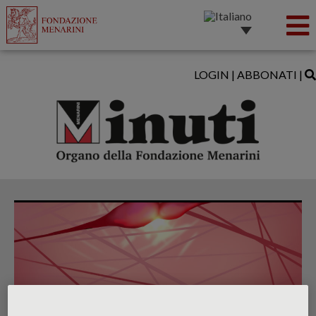
LOGIN
|
ABBONATI
|