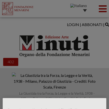
LOGIN
|
ABBONATI
|
402
La Giustizia tra la Forza, la Legge e la Verità, 1938 -
Milano, Palazzo di Giustizia - Crediti: Foto Scala,
Firenze