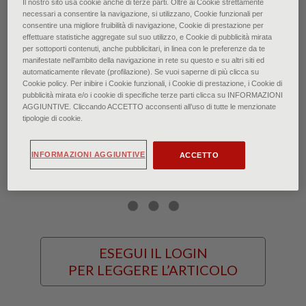
Il nostro sito usa cookie anche di terze parti. Oltre ai Cookie strettamente
necessari a consentire la navigazione, si utilizzano, Cookie funzionali per
Sironi: La potenza della sintesi
consentire una migliore fruibilità di navigazione, Cookie di prestazione per
effettuare statistiche aggregate sul suo utilizzo, e Cookie di pubblicità mirata
per sottoporti contenuti, anche pubblicitari, in linea con le preferenze da te
di Federico Poletti • Ottobre 2021
manifestate nell‘ambito della navigazione in rete su questo e su altri siti ed
automaticamente rilevate (profilazione). Se vuoi saperne di più clicca su
Cookie policy. Per inibire i Cookie funzionali, i Cookie di prestazione, i Cookie di
Alla riscoperta di un maestro del
pubblicità mirata e/o i cookie di specifiche terze parti clicca su INFORMAZIONI
AGGIUNTIVE. Cliccando ACCETTO acconsenti all’uso di tutte le menzionate
tipologie di cookie.
Novecento troppo a lungo messo in
ombra.
INFORMAZIONI AGGIUNTIVE
ACCETTO
ESEGUI IL LOGIN
PER LEGGERE L’ARTICOLO