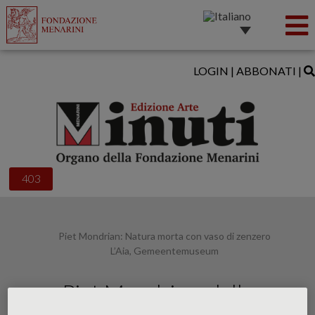
LOGIN
|
ABBONATI
|
403
Piet Mondrian: Natura morta con vaso di zenzero
L’Aia, Gemeentemuseum
Piet Mondrian: dalla
figurazione all’astrazione