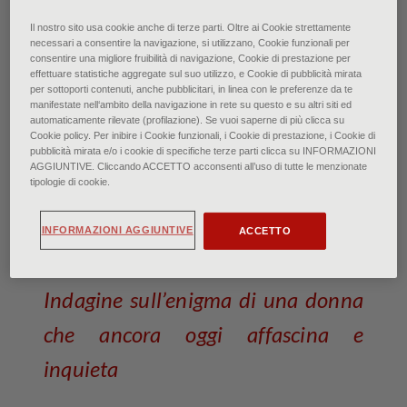
Maestro della Maddalena: Santa Maria Maddalena
Il nostro sito usa cookie anche di terze parti. Oltre ai Cookie strettamente
penitente e otto storie della sua vita
necessari a consentire la navigazione, si utilizzano, Cookie funzionali per
Firenze, Galleria dell'Accademia - Foto Scala, Firenze -
consentire una migliore fruibilità di navigazione, Cookie di prestazione per
effettuare statistiche aggregate sul suo utilizzo, e Cookie di pubblicità mirata
su concessione Ministero Beni e Attività Culturali e
per sottoporti contenuti, anche pubblicitari, in linea con le preferenze da te
del Turismo
manifestate nell‘ambito della navigazione in rete su questo e su altri siti ed
-dettaglio dell'opera -
automaticamente rilevate (profilazione). Se vuoi saperne di più clicca su
Cookie policy. Per inibire i Cookie funzionali, i Cookie di prestazione, i Cookie di
pubblicità mirata e/o i cookie di specifiche terze parti clicca su INFORMAZIONI
Maddalena: l’immagine e il
AGGIUNTIVE. Cliccando ACCETTO acconsenti all’uso di tutte le menzionate
tipologie di cookie.
mistero
INFORMAZIONI AGGIUNTIVE
ACCETTO
di Francesca Bardi • Maggio 2022
Indagine sull’enigma di una donna
che ancora oggi affascina e
inquieta