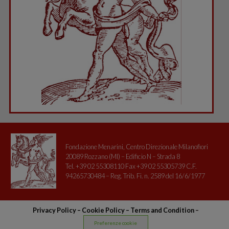
Fondazione Menarini, Centro Direzionale Milanofiori
20089 Rozzano (MI) – Edificio N – Strada 8
Tel. +39 02 55308110 Fax +39 02 55305739 C.F.
94265730484 – Reg. Trib. Fi. n. 2589 del 16/6/1977
Privacy Policy
–
Cookie Policy –
Terms and Condition
–
Preferenze cookie