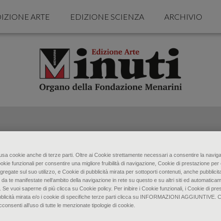
IZIONE ARTE
EDIZIONE SCIENZA
ARCHIVIO
o usa cookie anche di terze parti. Oltre ai Cookie strettamente necessari a consentire la naviga
ookie funzionali per consentire una migliore fruibilità di navigazione, Cookie di prestazione per 
gregate sul suo utilizzo, e Cookie di pubblicità mirata per sottoporti contenuti, anche pubblicita
 da te manifestate nell‘ambito della navigazione in rete su questo e su altri siti ed automaticam
. Se vuoi saperne di più clicca su Cookie policy. Per inibire i Cookie funzionali, i Cookie di pres
bblicità mirata e/o i cookie di specifiche terze parti clicca su INFORMAZIONI AGGIUNTIVE. 
senti all’uso di tutte le menzionate tipologie di cookie.