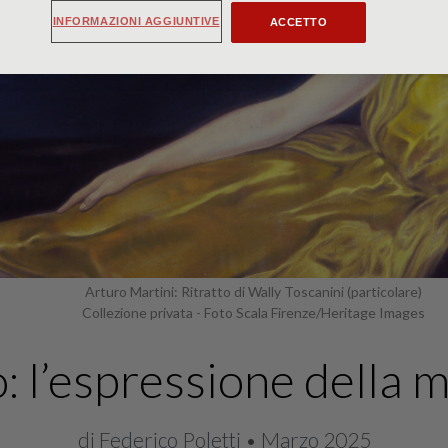
INFORMAZIONI AGGIUNTIVE
ACCETTO
Arturo Martini: Ritratto di Wally Toscanini (particolare)
Collezione privata - Foto Scala Firenze/Heritage Images
: l’espressione della 
di Federico Poletti • Marzo 2025