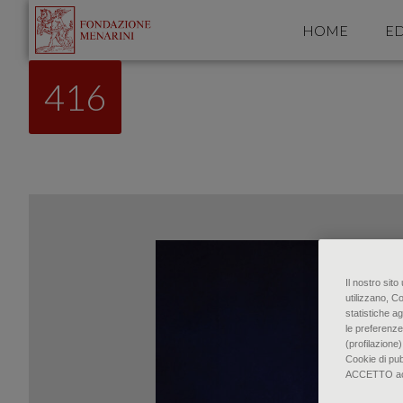
HOME
ED
416
Il nostro sit
utilizzano, C
statistiche ag
le preferenze
(profilazione)
Cookie di pu
ACCETTO accon