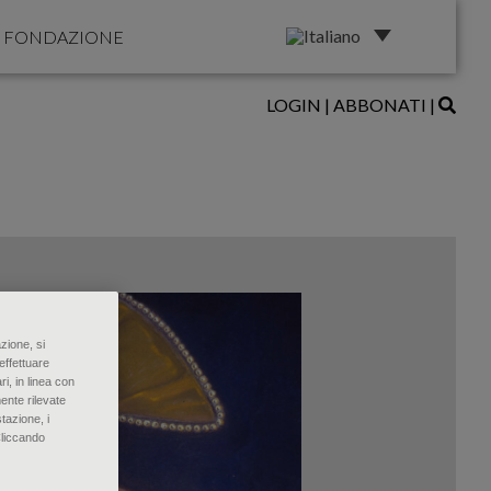
FONDAZIONE
LOGIN
|
ABBONATI
|
zione, si
effettuare
ri, in linea con
ente rilevate
tazione, i
Cliccando