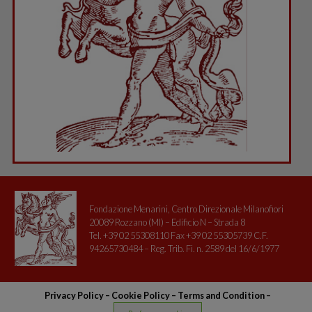
Fondazione Menarini, Centro Direzionale Milanofiori
20089 Rozzano (MI) – Edificio N – Strada 8
Tel. +39 02 55308110 Fax +39 02 55305739 C.F.
94265730484 – Reg. Trib. Fi. n. 2589 del 16/6/1977
Privacy Policy
–
Cookie Policy –
Terms and Condition
–