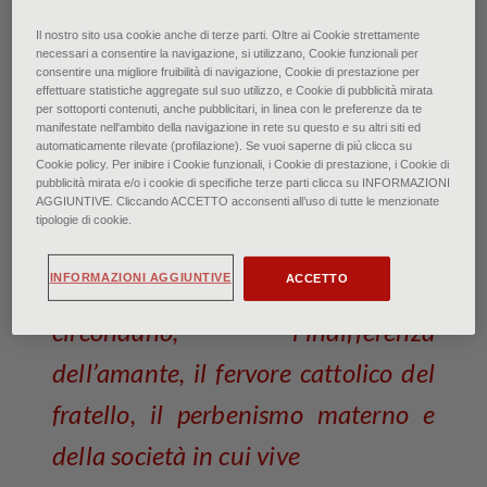
in queste pagine Camille Claudel: I’age mur -
Il nostro sito usa cookie anche di terze parti. Oltre ai Cookie strettamente
1893/1903 - Parigi, Musee d’Orsay
necessari a consentire la navigazione, si utilizzano, Cookie funzionali per
©Photo Josse/Scala, Firenze
consentire una migliore fruibilità di navigazione, Cookie di prestazione per
effettuare statistiche aggregate sul suo utilizzo, e Cookie di pubblicità mirata
per sottoporti contenuti, anche pubblicitari, in linea con le preferenze da te
Camille Claudel: talento e
manifestate nell‘ambito della navigazione in rete su questo e su altri siti ed
automaticamente rilevate (profilazione). Se vuoi saperne di più clicca su
follia
Cookie policy. Per inibire i Cookie funzionali, i Cookie di prestazione, i Cookie di
pubblicità mirata e/o i cookie di specifiche terze parti clicca su INFORMAZIONI
AGGIUNTIVE. Cliccando ACCETTO acconsenti all’uso di tutte le menzionate
di Francesca Bardi • Ottobre 2025
tipologie di cookie.
INFORMAZIONI AGGIUNTIVE
ACCETTO
Subisce le persone che la
circondano, l’indifferenza
dell’amante, il fervore cattolico del
fratello, il perbenismo materno e
della società in cui vive