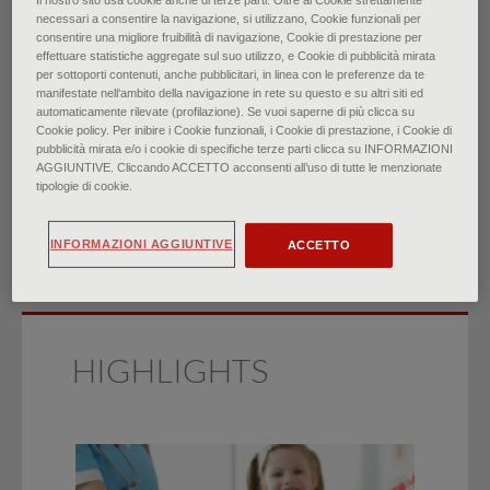
Il nostro sito usa cookie anche di terze parti. Oltre ai Cookie strettamente
necessari a consentire la navigazione, si utilizzano, Cookie funzionali per
consentire una migliore fruibilità di navigazione, Cookie di prestazione per
Anamnesi sessuologica:
effettuare statistiche aggregate sul suo utilizzo, e Cookie di pubblicità mirata
per sottoporti contenuti, anche pubblicitari, in linea con le preferenze da te
tecniche e consigli
manifestate nell‘ambito della navigazione in rete su questo e su altri siti ed
automaticamente rilevate (profilazione). Se vuoi saperne di più clicca su
Cookie policy. Per inibire i Cookie funzionali, i Cookie di prestazione, i Cookie di
di
Margot Savoy, David O'Gurek, Alexcis Brown-James
pubblicità mirata e/o i cookie di specifiche terze parti clicca su INFORMAZIONI
AGGIUNTIVE. Cliccando ACCETTO acconsenti all’uso di tutte le menzionate
∙
Novembre 2021
tipologie di cookie.
INFORMAZIONI AGGIUNTIVE
ACCETTO
HIGHLIGHTS