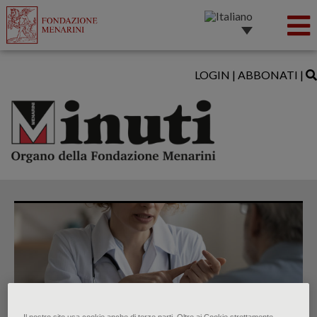
LOGIN
|
ABBONATI
|