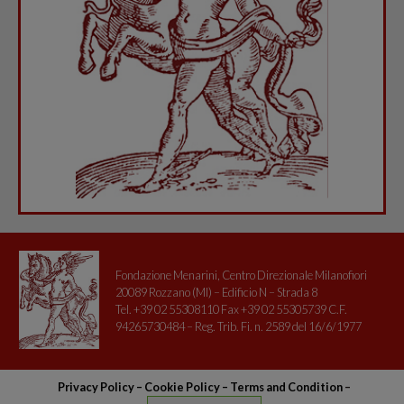
Fondazione Menarini, Centro Direzionale Milanofiori
20089 Rozzano (MI) – Edificio N – Strada 8
Tel. +39 02 55308110 Fax +39 02 55305739 C.F.
94265730484 – Reg. Trib. Fi. n. 2589 del 16/6/1977
Privacy Policy
–
Cookie Policy –
Terms and Condition
–