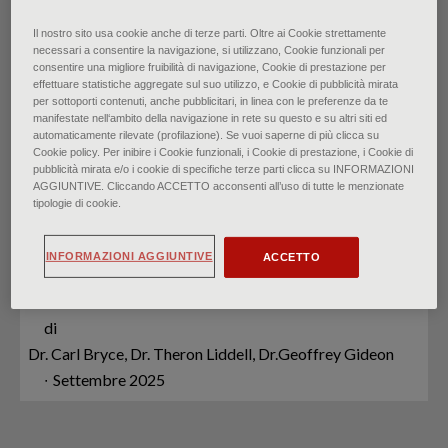
Il nostro sito usa cookie anche di terze parti. Oltre ai Cookie strettamente
Problematiche della prima
necessari a consentire la navigazione, si utilizzano, Cookie funzionali per
consentire una migliore fruibilità di navigazione, Cookie di prestazione per
effettuare statistiche aggregate sul suo utilizzo, e Cookie di pubblicità mirata
infanzia: disturbo del
per sottoporti contenuti, anche pubblicitari, in linea con le preferenze da te
manifestate nell‘ambito della navigazione in rete su questo e su altri siti ed
sonno, suzione del pollice,
automaticamente rilevate (profilazione). Se vuoi saperne di più clicca su
Cookie policy. Per inibire i Cookie funzionali, i Cookie di prestazione, i Cookie di
pubblicità mirata e/o i cookie di specifiche terze parti clicca su INFORMAZIONI
alimentazione selettiva,
AGGIUNTIVE. Cliccando ACCETTO acconsenti all’uso di tutte le menzionate
tipologie di cookie.
inserimento scolastico e
INFORMAZIONI AGGIUNTIVE
ACCETTO
salute orale
di
Dr. Carl Bryce, Dr. Theron Liddell, Dr.Geoffrey Gideon
∙
Settembre 2025