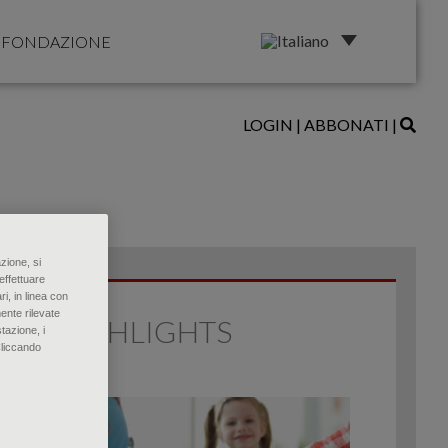
FONDAZIONE
LOGIN
|
ABBONATI
|
zione, si
effettuare
ri, in linea con
ente rilevate
HIGHLIGHTS
tazione, i
Cliccando