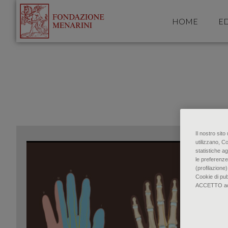
HOME
ED
Il nostro sit
utilizzano, C
statistiche ag
le preferenze
(profilazione)
Cookie di pu
ACCETTO accon