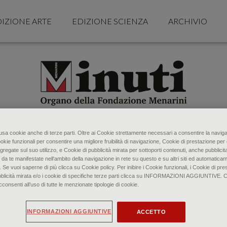
IZIONE ARTE
EDIZIONE SCIENZA
ARCHIVIO
o usa cookie anche di terze parti. Oltre ai Cookie strettamente necessari a consentire la naviga
ookie funzionali per consentire una migliore fruibilità di navigazione, Cookie di prestazione per 
gregate sul suo utilizzo, e Cookie di pubblicità mirata per sottoporti contenuti, anche pubblicita
 da te manifestate nell‘ambito della navigazione in rete su questo e su altri siti ed automaticam
. Se vuoi saperne di più clicca su Cookie policy. Per inibire i Cookie funzionali, i Cookie di pres
bblicità mirata e/o i cookie di specifiche terze parti clicca su INFORMAZIONI AGGIUNTIVE. 
senti all’uso di tutte le menzionate tipologie di cookie.
INFORMAZIONI AGGIUNTIVE
ACCETTO