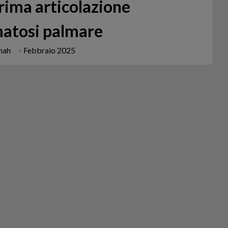
prima articolazione
matosi palmare
Shah
∙
Febbraio 2025