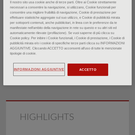
Il nostro sito usa cookie anche di terze parti. Oltre ai Cookie strettamente
necessari a consentire la navigazione, si utilizzano, Cookie funzionali per
Assistenza primaria per gli
consentire una migliore fruibilità di navigazione, Cookie di prestazione per
effettuare statistiche aggregate sul suo utilizzo, e Cookie di pubblicità mirata
per sottoporti contenuti, anche pubblicitari, in linea con le preferenze da te
adulti sopravvissuti al
manifestate nell‘ambito della navigazione in rete su questo e su altri siti ed
automaticamente rilevate (profilazione). Se vuoi saperne di più clicca su
Cookie policy. Per inibire i Cookie funzionali, i Cookie di prestazione, i Cookie di
cancro
pubblicità mirata e/o i cookie di specifiche terze parti clicca su INFORMAZIONI
AGGIUNTIVE. Cliccando ACCETTO acconsenti all’uso di tutte le menzionate
tipologie di cookie.
di
Dr. Stephen Carek, Dr. John F. Emerson, Dr. Jatin Patel
∙
Febbraio 2026
INFORMAZIONI AGGIUNTIVE
ACCETTO
HIGHLIGHTS