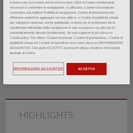
Il nostro sito usa cookie anche di terze parti. Oltre ai Cookie strettamente
necessari a consentire la navigazione, si utilizzano, Cookie funzionali per
Valutazione dell’ittero negli
consentire una migliore fruibilità di navigazione, Cookie di prestazione per
effettuare statistiche aggregate sul suo utilizzo, e Cookie di pubblicità mirata
per sottoporti contenuti, anche pubblicitari, in linea con le preferenze da te
adulti
manifestate nell‘ambito della navigazione in rete su questo e su altri siti ed
automaticamente rilevate (profilazione). Se vuoi saperne di più clicca su
Cookie policy. Per inibire i Cookie funzionali, i Cookie di prestazione, i Cookie di
di
pubblicità mirata e/o i cookie di specifiche terze parti clicca su INFORMAZIONI
Dr.ssa Michelle Nelson, Dr. Shaunak R. Mulani, Dr. Aaron
AGGIUNTIVE. Cliccando ACCETTO acconsenti all’uso di tutte le menzionate
tipologie di cookie.
Saguil
∙
Aprile 2026
INFORMAZIONI AGGIUNTIVE
ACCETTO
HIGHLIGHTS