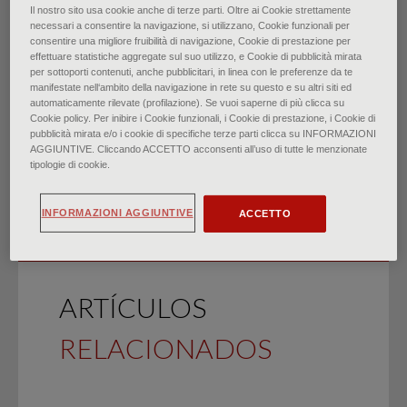
Il nostro sito usa cookie anche di terze parti. Oltre ai Cookie strettamente
necessari a consentire la navigazione, si utilizzano, Cookie funzionali per
Historial de salud sexual:
consentire una migliore fruibilità di navigazione, Cookie di prestazione per
effettuare statistiche aggregate sul suo utilizzo, e Cookie di pubblicità mirata
per sottoporti contenuti, anche pubblicitari, in linea con le preferenze da te
Técnicas y consejos
manifestate nell‘ambito della navigazione in rete su questo e su altri siti ed
automaticamente rilevate (profilazione). Se vuoi saperne di più clicca su
Cookie policy. Per inibire i Cookie funzionali, i Cookie di prestazione, i Cookie di
di
Margot Savoy, David O'Gurek, Alexcis Brown-James
pubblicità mirata e/o i cookie di specifiche terze parti clicca su INFORMAZIONI
∙
noviembre 2021
AGGIUNTIVE. Cliccando ACCETTO acconsenti all’uso di tutte le menzionate
tipologie di cookie.
INFORMAZIONI AGGIUNTIVE
ACCETTO
ARTÍCULOS
RELACIONADOS