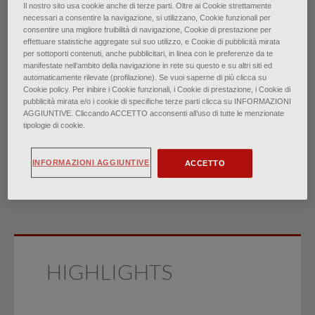
Il nostro sito usa cookie anche di terze parti. Oltre ai Cookie strettamente
necessari a consentire la navigazione, si utilizzano, Cookie funzionali per
Disuria: valutazione e
consentire una migliore fruibilità di navigazione, Cookie di prestazione per
effettuare statistiche aggregate sul suo utilizzo, e Cookie di pubblicità mirata
per sottoporti contenuti, anche pubblicitari, in linea con le preferenze da te
diagnosi differenziale negli
manifestate nell‘ambito della navigazione in rete su questo e su altri siti ed
automaticamente rilevate (profilazione). Se vuoi saperne di più clicca su
Cookie policy. Per inibire i Cookie funzionali, i Cookie di prestazione, i Cookie di
adulti
pubblicità mirata e/o i cookie di specifiche terze parti clicca su INFORMAZIONI
AGGIUNTIVE. Cliccando ACCETTO acconsenti all’uso di tutte le menzionate
tipologie di cookie.
di
Ariel Hoffman, Katelyn A. Dolezal, Rob Powell
∙
Novembre 2025
INFORMAZIONI AGGIUNTIVE
ACCETTO
HIGHLIGHTS