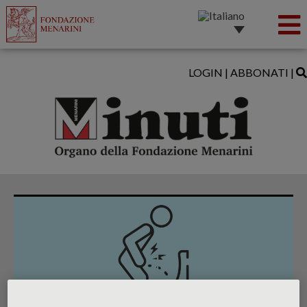
LOGIN
|
ABBONATI
|