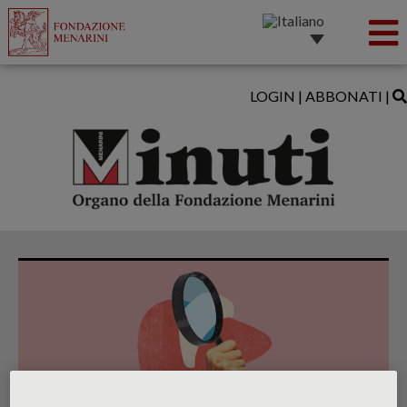
LOGIN
|
ABBONATI
|