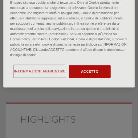
Il nostro sito usa cookie anche di terze parti. Oltre ai Cookie strettamente
necessari a consentire la navigazione, si utilizzano, Cookie funzionali per
Transaminasi epatiche
consentire una migliore fruibilità di navigazione, Cookie di prestazione per
effettuare statistiche aggregate sul suo utilizzo, e Cookie di pubblicità mirata
per sottoporti contenuti, anche pubblicitari, in linea con le preferenze da te
lievemente elevate: cause e
manifestate nell‘ambito della navigazione in rete su questo e su altri siti ed
automaticamente rilevate (profilazione). Se vuoi saperne di più clicca su
Cookie policy. Per inibire i Cookie funzionali, i Cookie di prestazione, i Cookie di
valutazione
pubblicità mirata e/o i cookie di specifiche terze parti clicca su INFORMAZIONI
AGGIUNTIVE. Cliccando ACCETTO acconsenti all’uso di tutte le menzionate
tipologie di cookie.
di
Robert C. Langan, Kourtni A. Hines-Smith
∙
Novembre 2025
INFORMAZIONI AGGIUNTIVE
ACCETTO
HIGHLIGHTS