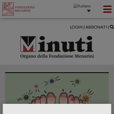
LOGIN
|
ABBONATI
|