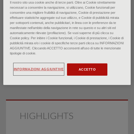
Il nostro sito usa cookie anche di terze parti. Oltre ai Cookie strettamente
necessari a consentire la navigazione, si utilizzano, Cookie funzionali per
Onicomicosi: rapida
consentire una migliore fruibilità di navigazione, Cookie di prestazione per
effettuare statistiche aggregate sul suo utilizzo, e Cookie di pubblicità mirata
per sottoporti contenuti, anche pubblicitari, in linea con le preferenze da te
revisione delle evidenze
manifestate nell‘ambito della navigazione in rete su questo e su altri siti ed
automaticamente rilevate (profilazione). Se vuoi saperne di più clicca su
Cookie policy. Per inibire i Cookie funzionali, i Cookie di prestazione, i Cookie di
di
pubblicità mirata e/o i cookie di specifiche terze parti clicca su INFORMAZIONI
Winfred Taylor Frazier, Zuleica M. Santiago-Delgado,
AGGIUNTIVE. Cliccando ACCETTO acconsenti all’uso di tutte le menzionate
tipologie di cookie.
Kenneth C. Stupka II
∙
Novembre 2022
INFORMAZIONI AGGIUNTIVE
ACCETTO
HIGHLIGHTS