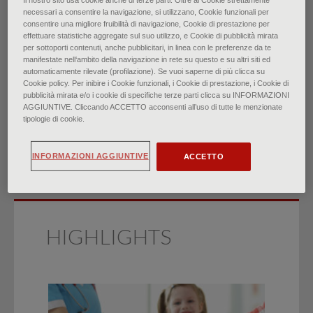
Il nostro sito usa cookie anche di terze parti. Oltre ai Cookie strettamente
necessari a consentire la navigazione, si utilizzano, Cookie funzionali per
consentire una migliore fruibilità di navigazione, Cookie di prestazione per
Anamnesi sessuologica:
effettuare statistiche aggregate sul suo utilizzo, e Cookie di pubblicità mirata
per sottoporti contenuti, anche pubblicitari, in linea con le preferenze da te
tecniche e consigli
manifestate nell‘ambito della navigazione in rete su questo e su altri siti ed
automaticamente rilevate (profilazione). Se vuoi saperne di più clicca su
Cookie policy. Per inibire i Cookie funzionali, i Cookie di prestazione, i Cookie di
di
Margot Savoy, David O'Gurek, Alexcis Brown-James
pubblicità mirata e/o i cookie di specifiche terze parti clicca su INFORMAZIONI
AGGIUNTIVE. Cliccando ACCETTO acconsenti all’uso di tutte le menzionate
∙
Novembre 2021
tipologie di cookie.
INFORMAZIONI AGGIUNTIVE
ACCETTO
HIGHLIGHTS