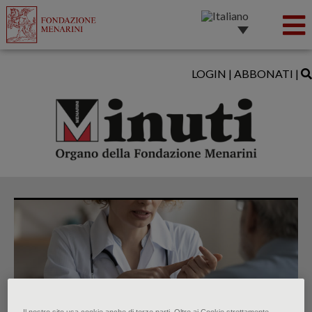
LOGIN
|
ABBONATI
|