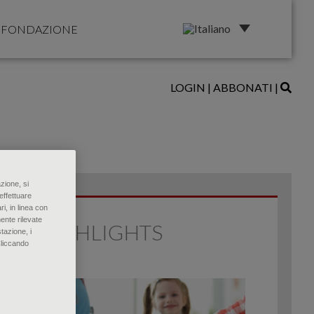
FONDAZIONE
LOGIN
|
ABBONATI
|
zione, si
effettuare
ri, in linea con
ente rilevate
HIGHLIGHTS
tazione, i
Cliccando