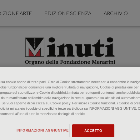
IZIONE ARTE
EDIZIONE SCIENZA
ARCHIVIO
o usa cookie anche di terze parti. Oltre ai Cookie strettamente necessari a consentire la naviga
ookie funzionali per consentire una migliore fruibilità di navigazione, Cookie di prestazione per 
gregate sul suo utilizzo, e Cookie di pubblicità mirata per sottoporti contenuti, anche pubblicita
 da te manifestate nell‘ambito della navigazione in rete su questo e su altri siti ed automaticam
. Se vuoi saperne di più clicca su Cookie policy. Per inibire i Cookie funzionali, i Cookie di pres
bblicità mirata e/o i cookie di specifiche terze parti clicca su INFORMAZIONI AGGIUNTIVE. 
senti all’uso di tutte le menzionate tipologie di cookie.
INFORMAZIONI AGGIUNTIVE
ACCETTO