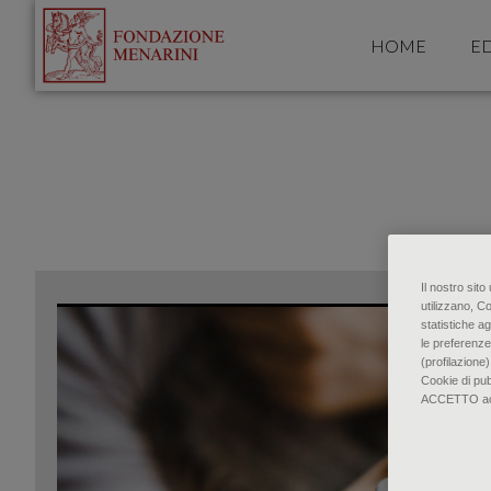
HOME
ED
Il nostro sit
utilizzano, C
statistiche ag
le preferenze
(profilazione)
Cookie di pu
ACCETTO accon