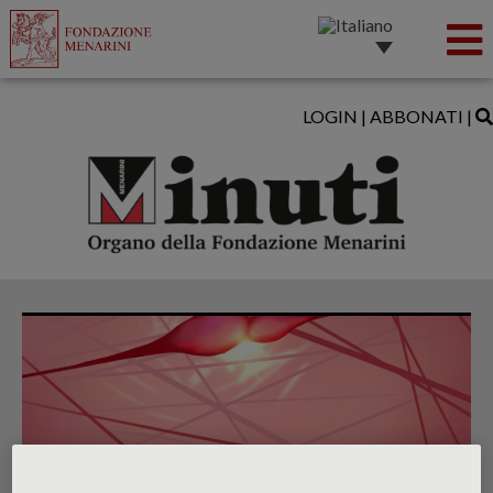
LOGIN
|
ABBONATI
|