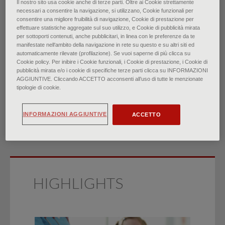
Il nostro sito usa cookie anche di terze parti. Oltre ai Cookie strettamente
necessari a consentire la navigazione, si utilizzano, Cookie funzionali per
Le masse dei tessuti molli:
consentire una migliore fruibilità di navigazione, Cookie di prestazione per
effettuare statistiche aggregate sul suo utilizzo, e Cookie di pubblicità mirata
per sottoporti contenuti, anche pubblicitari, in linea con le preferenze da te
valutazione e trattamento
manifestate nell‘ambito della navigazione in rete su questo e su altri siti ed
automaticamente rilevate (profilazione). Se vuoi saperne di più clicca su
Cookie policy. Per inibire i Cookie funzionali, i Cookie di prestazione, i Cookie di
di
pubblicità mirata e/o i cookie di specifiche terze parti clicca su INFORMAZIONI
AGGIUNTIVE. Cliccando ACCETTO acconsenti all’uso di tutte le menzionate
Dr. Suraj Achar, Dr. Jarrod Yamanaka, Dr. Jennifer Oberstar
tipologie di cookie.
∙
Settembre 2022
INFORMAZIONI AGGIUNTIVE
ACCETTO
HIGHLIGHTS