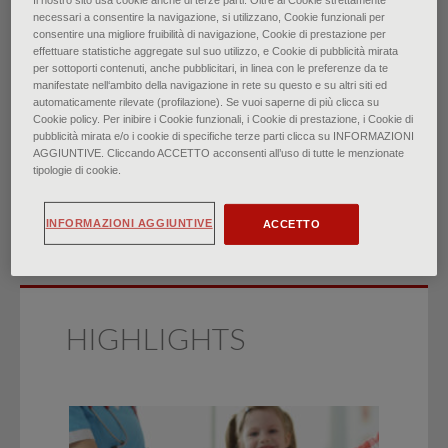
Il nostro sito usa cookie anche di terze parti. Oltre ai Cookie strettamente
necessari a consentire la navigazione, si utilizzano, Cookie funzionali per
consentire una migliore fruibilità di navigazione, Cookie di prestazione per
I disturbi della motilità
effettuare statistiche aggregate sul suo utilizzo, e Cookie di pubblicità mirata
per sottoporti contenuti, anche pubblicitari, in linea con le preferenze da te
esofagea
manifestate nell‘ambito della navigazione in rete su questo e su altri siti ed
automaticamente rilevate (profilazione). Se vuoi saperne di più clicca su
Cookie policy. Per inibire i Cookie funzionali, i Cookie di prestazione, i Cookie di
di
Dr. John M. Wilkinson, Dr. Magnus Halland
pubblicità mirata e/o i cookie di specifiche terze parti clicca su INFORMAZIONI
AGGIUNTIVE. Cliccando ACCETTO acconsenti all’uso di tutte le menzionate
∙
Febbraio 2022
tipologie di cookie.
INFORMAZIONI AGGIUNTIVE
ACCETTO
HIGHLIGHTS