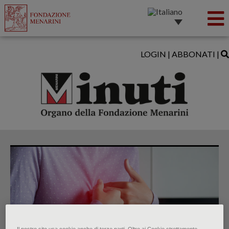
LOGIN
|
ABBONATI
|