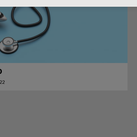
o
022