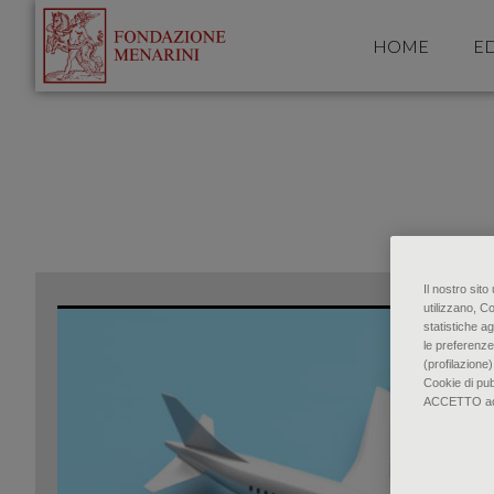
HOME
ED
Il nostro sit
utilizzano, C
statistiche ag
le preferenze
(profilazione)
Cookie di pu
ACCETTO accon