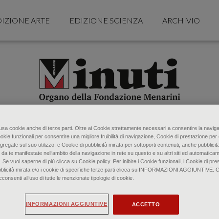
IZIONE ARTE
EDIZIONE SCIENZA
ARCHIVIO
o usa cookie anche di terze parti. Oltre ai Cookie strettamente necessari a consentire la naviga
ookie funzionali per consentire una migliore fruibilità di navigazione, Cookie di prestazione per 
gregate sul suo utilizzo, e Cookie di pubblicità mirata per sottoporti contenuti, anche pubblicita
 da te manifestate nell‘ambito della navigazione in rete su questo e su altri siti ed automaticam
. Se vuoi saperne di più clicca su Cookie policy. Per inibire i Cookie funzionali, i Cookie di pres
bblicità mirata e/o i cookie di specifiche terze parti clicca su INFORMAZIONI AGGIUNTIVE. 
senti all’uso di tutte le menzionate tipologie di cookie.
INFORMAZIONI AGGIUNTIVE
ACCETTO