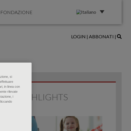
FONDAZIONE
LOGIN
|
ABBONATI
|
zione, si
effettuare
ri, in linea con
ente rilevate
HIGHLIGHTS
tazione, i
Cliccando