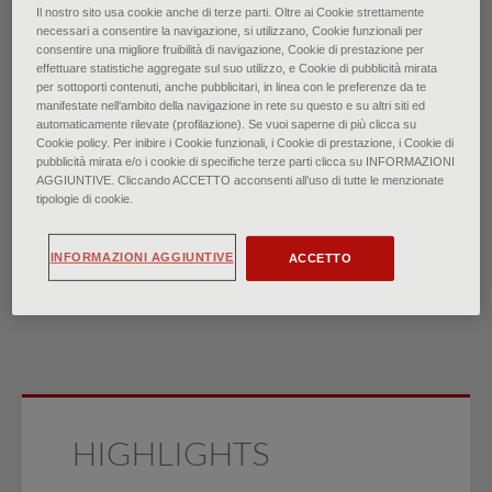
Il nostro sito usa cookie anche di terze parti. Oltre ai Cookie strettamente
necessari a consentire la navigazione, si utilizzano, Cookie funzionali per
Esofago di Barrett:
consentire una migliore fruibilità di navigazione, Cookie di prestazione per
effettuare statistiche aggregate sul suo utilizzo, e Cookie di pubblicità mirata
per sottoporti contenuti, anche pubblicitari, in linea con le preferenze da te
revisione rapida delle
manifestate nell‘ambito della navigazione in rete su questo e su altri siti ed
automaticamente rilevate (profilazione). Se vuoi saperne di più clicca su
Cookie policy. Per inibire i Cookie funzionali, i Cookie di prestazione, i Cookie di
evidenze scientifiche
pubblicità mirata e/o i cookie di specifiche terze parti clicca su INFORMAZIONI
AGGIUNTIVE. Cliccando ACCETTO acconsenti all’uso di tutte le menzionate
di
tipologie di cookie.
Dr. Carl Bryce, Dr.ssa Merima Bucaj, Dr.ssa Renee Gazda
∙
Giugno 2024
INFORMAZIONI AGGIUNTIVE
ACCETTO
HIGHLIGHTS