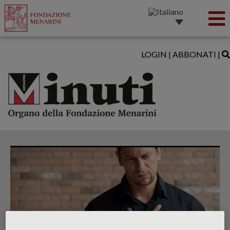
LOGIN
|
ABBONATI
|