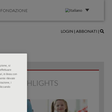
FONDAZIONE
LOGIN
|
ABBONATI
|
zione, si
effettuare
ri, in linea con
ente rilevate
HIGHLIGHTS
tazione, i
Cliccando