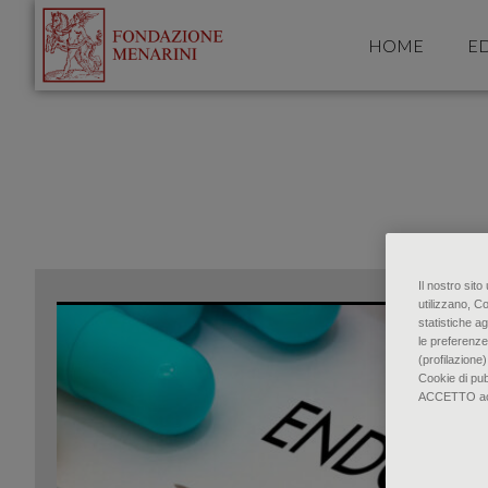
HOME
ED
Il nostro sit
utilizzano, C
statistiche ag
le preferenze
(profilazione)
Cookie di pu
ACCETTO accon