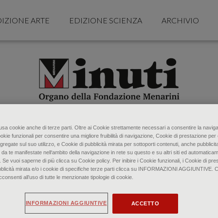
IZIONE ARTE
EDIZIONE SCIENZA
ARCHIVIO
o usa cookie anche di terze parti. Oltre ai Cookie strettamente necessari a consentire la naviga
ookie funzionali per consentire una migliore fruibilità di navigazione, Cookie di prestazione per 
gregate sul suo utilizzo, e Cookie di pubblicità mirata per sottoporti contenuti, anche pubblicita
 da te manifestate nell‘ambito della navigazione in rete su questo e su altri siti ed automaticam
. Se vuoi saperne di più clicca su Cookie policy. Per inibire i Cookie funzionali, i Cookie di pres
bblicità mirata e/o i cookie di specifiche terze parti clicca su INFORMAZIONI AGGIUNTIVE. 
senti all’uso di tutte le menzionate tipologie di cookie.
INFORMAZIONI AGGIUNTIVE
ACCETTO