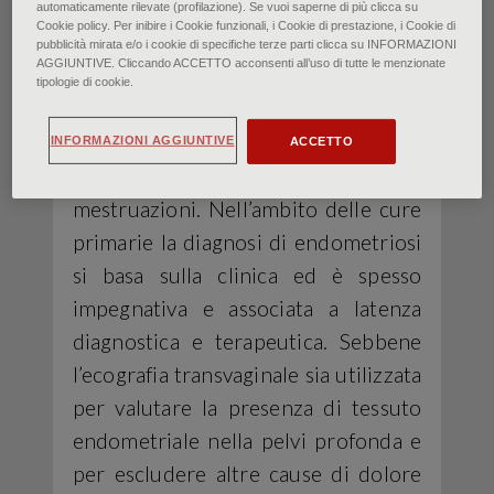
in età riproduttiva. La presentazione
automaticamente rilevate (profilazione). Se vuoi saperne di più clicca su
Cookie policy. Per inibire i Cookie funzionali, i Cookie di prestazione, i Cookie di
clinica dell’endometriosi può variare
pubblicità mirata e/o i cookie di specifiche terze parti clicca su INFORMAZIONI
AGGIUNTIVE. Cliccando ACCETTO acconsenti all’uso di tutte le menzionate
notevolmente, dall’infertilità in
tipologie di cookie.
individui asintomatici a dolori pelvici
debilitanti, dismenorrea e sintomi
INFORMAZIONI AGGIUNTIVE
ACCETTO
gastrointestinali o urinari legati alle
mestruazioni. Nell’ambito delle cure
primarie la diagnosi di endometriosi
si basa sulla clinica ed è spesso
impegnativa e associata a latenza
diagnostica e terapeutica. Sebbene
l’ecografia transvaginale sia utilizzata
per valutare la presenza di tessuto
endometriale nella pelvi profonda e
per escludere altre cause di dolore