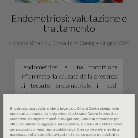
Endometriosi: valutazione e
trattamento
di Dr.ssa Rina Edi, Dr.ssa Terri Cheng • Giugno 2024
L’endometriosi è una condizione
infiammatoria causata dalla presenza
di tessuto endometriale in sedi
extrauterine e può coinvolgere
l’intestino, la vescica e tutte le
Il nostro sito usa cookie anche di terze parti. Oltre ai Cookie strettamente
strutture peritoneali. È una delle
necessari a consentire la navigazione, si utilizzano, Cookie funzionali per
consentire una migliore fruibilità di navigazione, Cookie di prestazione per
patologie ginecologiche più comuni
effettuare statistiche aggregate sul suo utilizzo, e Cookie di pubblicità mirata
per sottoporti contenuti, anche pubblicitari, in linea con le preferenze da te
e colpisce fino al 10% delle persone
manifestate nell‘ambito della navigazione in rete su questo e su altri siti ed