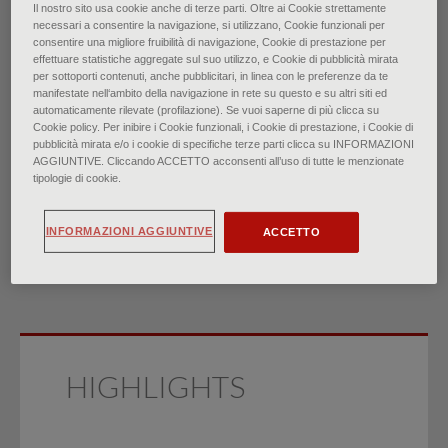
Il nostro sito usa cookie anche di terze parti. Oltre ai Cookie strettamente
necessari a consentire la navigazione, si utilizzano, Cookie funzionali per
Valutazione e trattamento
consentire una migliore fruibilità di navigazione, Cookie di prestazione per
effettuare statistiche aggregate sul suo utilizzo, e Cookie di pubblicità mirata
per sottoporti contenuti, anche pubblicitari, in linea con le preferenze da te
della nausea e del vomito
manifestate nell‘ambito della navigazione in rete su questo e su altri siti ed
automaticamente rilevate (profilazione). Se vuoi saperne di più clicca su
Cookie policy. Per inibire i Cookie funzionali, i Cookie di prestazione, i Cookie di
negli adulti
pubblicità mirata e/o i cookie di specifiche terze parti clicca su INFORMAZIONI
AGGIUNTIVE. Cliccando ACCETTO acconsenti all’uso di tutte le menzionate
tipologie di cookie.
di
Dr.ssa Tracy Johns, dr.ssa Elizabeth Lawrence
∙
Novembre 2024
INFORMAZIONI AGGIUNTIVE
ACCETTO
HIGHLIGHTS