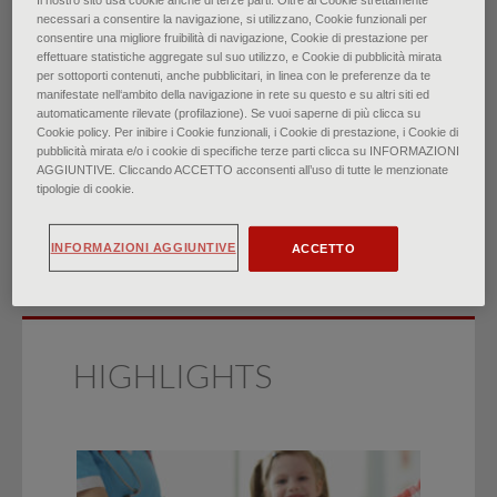
Il nostro sito usa cookie anche di terze parti. Oltre ai Cookie strettamente
necessari a consentire la navigazione, si utilizzano, Cookie funzionali per
consentire una migliore fruibilità di navigazione, Cookie di prestazione per
Sclerosi multipla: Focus
effettuare statistiche aggregate sul suo utilizzo, e Cookie di pubblicità mirata
per sottoporti contenuti, anche pubblicitari, in linea con le preferenze da te
sull’assistenza primaria
manifestate nell‘ambito della navigazione in rete su questo e su altri siti ed
automaticamente rilevate (profilazione). Se vuoi saperne di più clicca su
Cookie policy. Per inibire i Cookie funzionali, i Cookie di prestazione, i Cookie di
di
Aaron Saguil, Edwin A. Farnell IV, Teneisha S. Jord
pubblicità mirata e/o i cookie di specifiche terze parti clicca su INFORMAZIONI
AGGIUNTIVE. Cliccando ACCETTO acconsenti all’uso di tutte le menzionate
∙
Giugno 2025
tipologie di cookie.
INFORMAZIONI AGGIUNTIVE
ACCETTO
HIGHLIGHTS