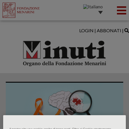
LOGIN
|
ABBONATI
|