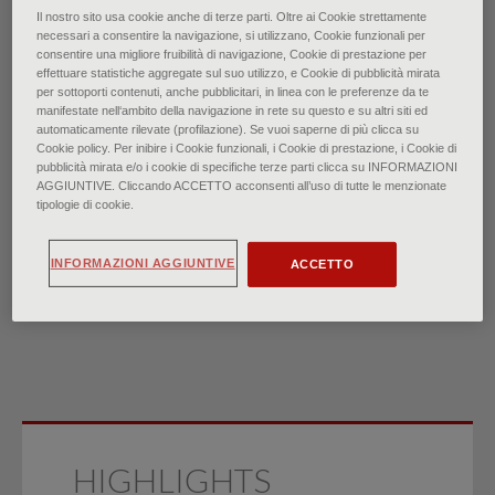
Il nostro sito usa cookie anche di terze parti. Oltre ai Cookie strettamente
necessari a consentire la navigazione, si utilizzano, Cookie funzionali per
Malattia di Kawasaki e
consentire una migliore fruibilità di navigazione, Cookie di prestazione per
effettuare statistiche aggregate sul suo utilizzo, e Cookie di pubblicità mirata
per sottoporti contenuti, anche pubblicitari, in linea con le preferenze da te
sindrome infiammatoria
manifestate nell‘ambito della navigazione in rete su questo e su altri siti ed
automaticamente rilevate (profilazione). Se vuoi saperne di più clicca su
multisistemica dei bambini:
Cookie policy. Per inibire i Cookie funzionali, i Cookie di prestazione, i Cookie di
pubblicità mirata e/o i cookie di specifiche terze parti clicca su INFORMAZIONI
AGGIUNTIVE. Cliccando ACCETTO acconsenti all’uso di tutte le menzionate
panoramica e confronto
tipologie di cookie.
di
Dr. John B. Darby, Dr.ssa Jennifer M. Jackson
INFORMAZIONI AGGIUNTIVE
ACCETTO
∙
Settembre 2022
HIGHLIGHTS