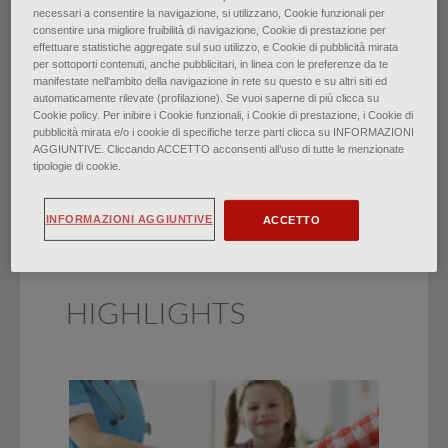
necessari a consentire la navigazione, si utilizzano, Cookie funzionali per
consentire una migliore fruibilità di navigazione, Cookie di prestazione per
Cefalea ricorrente:
effettuare statistiche aggregate sul suo utilizzo, e Cookie di pubblicità mirata
per sottoporti contenuti, anche pubblicitari, in linea con le preferenze da te
manifestate nell‘ambito della navigazione in rete su questo e su altri siti ed
valutazione e gestione
automaticamente rilevate (profilazione). Se vuoi saperne di più clicca su
Cookie policy. Per inibire i Cookie funzionali, i Cookie di prestazione, i Cookie di
pubblicità mirata e/o i cookie di specifiche terze parti clicca su INFORMAZIONI
di
Dr. Anne Walling
∙
Febbraio 2022
AGGIUNTIVE. Cliccando ACCETTO acconsenti all’uso di tutte le menzionate
tipologie di cookie.
INFORMAZIONI AGGIUNTIVE
ACCETTO
HIGHLIGHTS