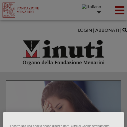
LOGIN
|
ABBONATI
|
Il nostro sito usa cookie anche di terze parti. Oltre ai Cookie strettamente