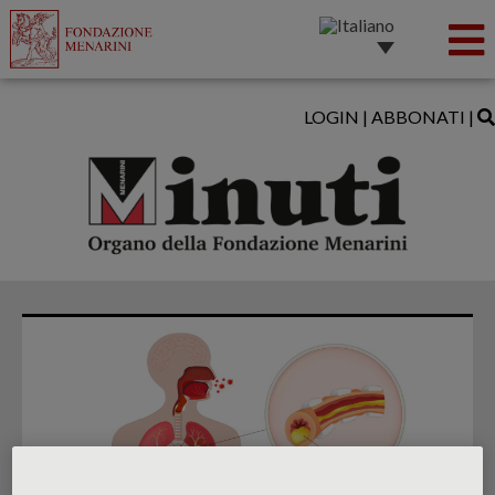
LOGIN
|
ABBONATI
|