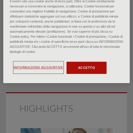
Il nostro sito usa cookie anche di terze parti. Oltre ai Cookie strettamente
necessari a consentire la navigazione, si utilizzano, Cookie funzionali per
Bronchite acuta: rapida
consentire una migliore fruibilità di navigazione, Cookie di prestazione per
effettuare statistiche aggregate sul suo utilizzo, e Cookie di pubblicità mirata
per sottoporti contenuti, anche pubblicitari, in linea con le preferenze da te
revisione delle evidenze
manifestate nell‘ambito della navigazione in rete su questo e su altri siti ed
automaticamente rilevate (profilazione). Se vuoi saperne di più clicca su
Cookie policy. Per inibire i Cookie funzionali, i Cookie di prestazione, i Cookie di
di
pubblicità mirata e/o i cookie di specifiche terze parti clicca su INFORMAZIONI
AGGIUNTIVE. Cliccando ACCETTO acconsenti all’uso di tutte le menzionate
Dr. Elie Mulhem, Dr. Erwin Patalinghug, Dr. Hany Eraqi
tipologie di cookie.
∙
Febbraio 2026
INFORMAZIONI AGGIUNTIVE
ACCETTO
HIGHLIGHTS