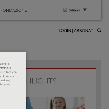
FONDAZIONE
LOGIN
|
ABBONATI
|
zione, si
effettuare
ri, in linea con
ente rilevate
HIGHLIGHTS
tazione, i
Cliccando