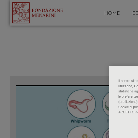
HOME
ED
Il nostro sit
utilizzano, C
statistiche ag
le preferenze
(profilazione)
Cookie di pu
ACCETTO accon