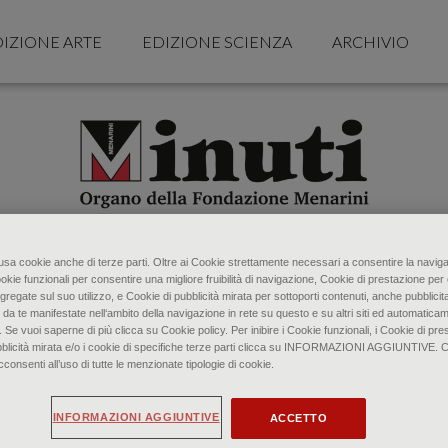
IZIONE ARTE
EDIZIONE SCIENZA
ARCHIVIO
o usa cookie anche di terze parti. Oltre ai Cookie strettamente necessari a consentire la naviga
ookie funzionali per consentire una migliore fruibilità di navigazione, Cookie di prestazione per 
gregate sul suo utilizzo, e Cookie di pubblicità mirata per sottoporti contenuti, anche pubblicita
 da te manifestate nell‘ambito della navigazione in rete su questo e su altri siti ed automaticam
. Se vuoi saperne di più clicca su Cookie policy. Per inibire i Cookie funzionali, i Cookie di pres
bblicità mirata e/o i cookie di specifiche terze parti clicca su INFORMAZIONI AGGIUNTIVE. 
senti all’uso di tutte le menzionate tipologie di cookie.
INFORMAZIONI AGGIUNTIVE
ACCETTO