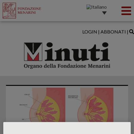
LOGIN
|
ABBONATI
|