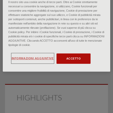
Il nostro sito usa cookie anche di terze parti. Oltre ai Cookie strettamente
necessari a consentire la navigazione, si utilizzano, Cookie funzionali per
Mastite: una rapida
consentire una migliore fruibilità di navigazione, Cookie di prestazione per
effettuare statistiche aggregate sul suo utilizzo, e Cookie di pubblicità mirata
per sottoporti contenuti, anche pubblicitari, in linea con le preferenze da te
revisione delle evidenze
manifestate nell‘ambito della navigazione in rete su questo e su altri siti ed
automaticamente rilevate (profilazione). Se vuoi saperne di più clicca su
Cookie policy. Per inibire i Cookie funzionali, i Cookie di prestazione, i Cookie di
di
pubblicità mirata e/o i cookie di specifiche terze parti clicca su INFORMAZIONI
Dr.ssa Erin F. Morcomb, Dr.ssa Carmen M. Dargel, Dr.ssa
AGGIUNTIVE. Cliccando ACCETTO acconsenti all’uso di tutte le menzionate
tipologie di cookie.
Sydney A. Anderson
∙
Febbraio 2026
INFORMAZIONI AGGIUNTIVE
ACCETTO
HIGHLIGHTS