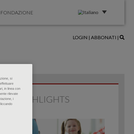
FONDAZIONE
LOGIN
|
ABBONATI
|
zione, si
effettuare
ri, in linea con
ente rilevate
HIGHLIGHTS
tazione, i
Cliccando