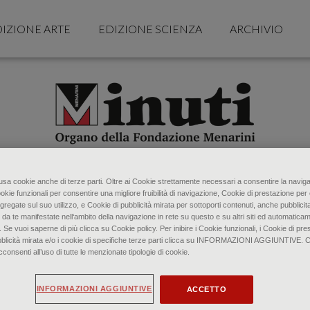
IZIONE ARTE
EDIZIONE SCIENZA
ARCHIVIO
o usa cookie anche di terze parti. Oltre ai Cookie strettamente necessari a consentire la naviga
ookie funzionali per consentire una migliore fruibilità di navigazione, Cookie di prestazione per 
gregate sul suo utilizzo, e Cookie di pubblicità mirata per sottoporti contenuti, anche pubblicita
 da te manifestate nell‘ambito della navigazione in rete su questo e su altri siti ed automaticam
. Se vuoi saperne di più clicca su Cookie policy. Per inibire i Cookie funzionali, i Cookie di pres
bblicità mirata e/o i cookie di specifiche terze parti clicca su INFORMAZIONI AGGIUNTIVE. 
senti all’uso di tutte le menzionate tipologie di cookie.
INFORMAZIONI AGGIUNTIVE
ACCETTO