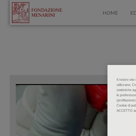
HOME
ED
Il nostro sit
utilizzano, C
statistiche ag
le preferenze
(profilazione)
Cookie di pu
ACCETTO accon