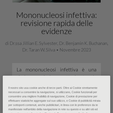
Mononucleosi infettiva:
revisione rapida delle
evidenze
di Dr.ssa Jillian E. Sylvester, Dr. Benjamin K. Buchanan,
Dr. Taran W. Silva • Novembre 2023
La mononucleosi infettiva è una
sindrome virale caratterizzata da
febbre, faringite e linfoadenopatie
Il nostro sito usa cookie anche di terze parti. Oltre ai Cookie strettamente
laterocervicali. È solitamente causata
necessari a consentire la navigazione, si utilizzano, Cookie funzionali per
consentire una migliore fruibilità di navigazione, Cookie di prestazione per
dal virus di Epstein-Barr e colpisce
effettuare statistiche aggregate sul suo utilizzo, e Cookie di pubblicità mirata
per sottoporti contenuti, anche pubblicitari, in linea con le preferenze da te
più sovente adolescenti e giovani
manifestate nell‘ambito della navigazione in rete su questo e su altri siti ed