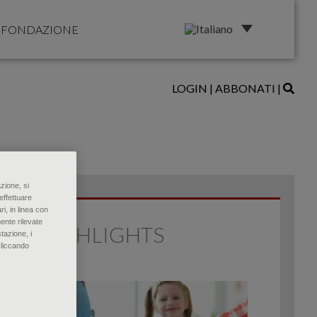
FONDAZIONE
LOGIN
|
ABBONATI
|
zione, si
effettuare
ri, in linea con
ente rilevate
HIGHLIGHTS
tazione, i
Cliccando