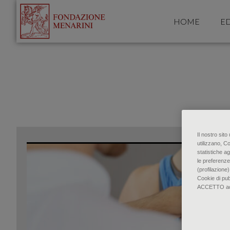
HOME
ED
Il nostro sit
utilizzano, C
statistiche ag
le preferenze
(profilazione)
Cookie di pu
ACCETTO accon