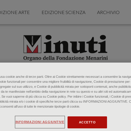
IZIONE ARTE
EDIZIONE SCIENZA
ARCHIVIO
o usa cookie anche di terze parti. Oltre ai Cookie strettamente necessari a consentire la naviga
ookie funzionali per consentire una migliore fruibilità di navigazione, Cookie di prestazione per 
gregate sul suo utilizzo, e Cookie di pubblicità mirata per sottoporti contenuti, anche pubblicita
 da te manifestate nell‘ambito della navigazione in rete su questo e su altri siti ed automaticam
. Se vuoi saperne di più clicca su Cookie policy. Per inibire i Cookie funzionali, i Cookie di pres
bblicità mirata e/o i cookie di specifiche terze parti clicca su INFORMAZIONI AGGIUNTIVE. 
senti all’uso di tutte le menzionate tipologie di cookie.
INFORMAZIONI AGGIUNTIVE
ACCETTO