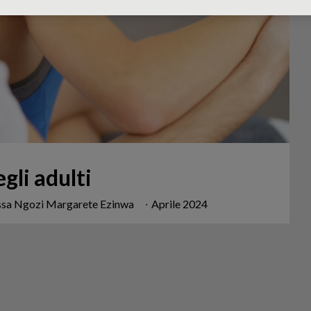
egli adulti
.ssa Ngozi Margarete Ezinwa
∙
Aprile 2024