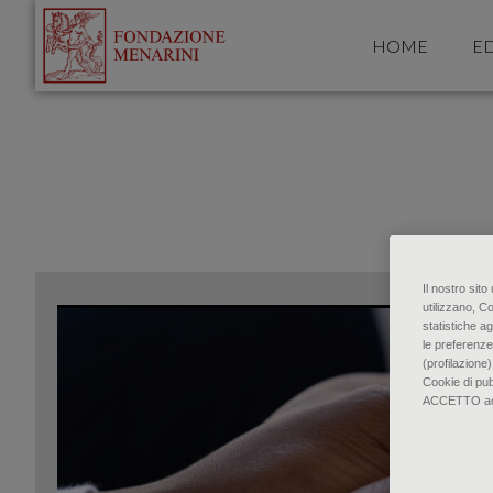
HOME
ED
Il nostro sit
utilizzano, C
statistiche ag
le preferenze
(profilazione)
Cookie di pu
ACCETTO accon