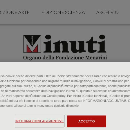
IZIONE ARTE
EDIZIONE SCIENZA
ARCHIVIO
o usa cookie anche di terze parti. Oltre ai Cookie strettamente necessari a consentire la naviga
ookie funzionali per consentire una migliore fruibilità di navigazione, Cookie di prestazione per 
gregate sul suo utilizzo, e Cookie di pubblicità mirata per sottoporti contenuti, anche pubblicita
 da te manifestate nell‘ambito della navigazione in rete su questo e su altri siti ed automaticam
. Se vuoi saperne di più clicca su Cookie policy. Per inibire i Cookie funzionali, i Cookie di pres
bblicità mirata e/o i cookie di specifiche terze parti clicca su INFORMAZIONI AGGIUNTIVE. 
senti all’uso di tutte le menzionate tipologie di cookie.
INFORMAZIONI AGGIUNTIVE
ACCETTO