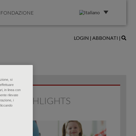
FONDAZIONE
LOGIN
|
ABBONATI
|
zione, si
effettuare
ri, in linea con
ente rilevate
HIGHLIGHTS
tazione, i
Cliccando