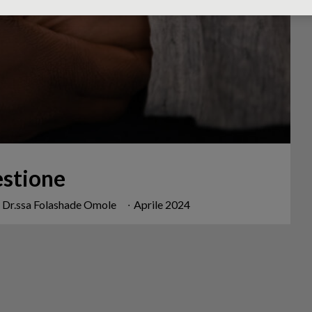
estione
u, Dr.ssa Folashade Omole
∙
Aprile 2024