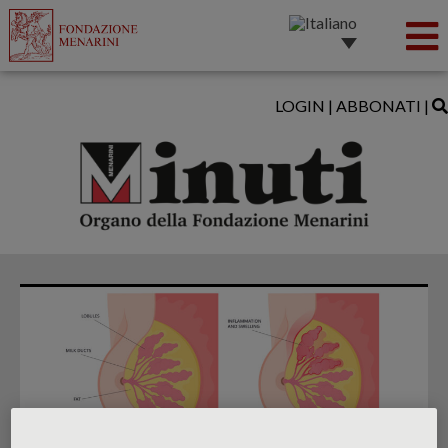
LOGIN
|
ABBONATI
|