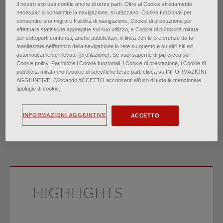
Il nostro sito usa cookie anche di terze parti. Oltre ai Cookie strettamente
necessari a consentire la navigazione, si utilizzano, Cookie funzionali per
Mastite: una rapida
consentire una migliore fruibilità di navigazione, Cookie di prestazione per
effettuare statistiche aggregate sul suo utilizzo, e Cookie di pubblicità mirata
per sottoporti contenuti, anche pubblicitari, in linea con le preferenze da te
revisione delle evidenze
manifestate nell‘ambito della navigazione in rete su questo e su altri siti ed
automaticamente rilevate (profilazione). Se vuoi saperne di più clicca su
Cookie policy. Per inibire i Cookie funzionali, i Cookie di prestazione, i Cookie di
di
pubblicità mirata e/o i cookie di specifiche terze parti clicca su INFORMAZIONI
Dr.ssa Erin F. Morcomb, Dr.ssa Carmen M. Dargel, Dr.ssa
AGGIUNTIVE. Cliccando ACCETTO acconsenti all’uso di tutte le menzionate
tipologie di cookie.
Sydney A. Anderson
∙
Febbraio 2026
INFORMAZIONI AGGIUNTIVE
ACCETTO
HIGHLIGHTS