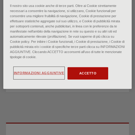
Il nostro sito usa cookie anche di terze parti. Oltre ai Cookie strettamente
necessari a consentire la navigazione, si utilizzano, Cookie funzionali per
consentire una migliore fruibilità di navigazione, Cookie di prestazione per
Mononucleosi infettiva:
effettuare statistiche aggregate sul suo utilizzo, e Cookie di pubblicità mirata
per sottoporti contenuti, anche pubblicitari, in linea con le preferenze da te
manifestate nell‘ambito della navigazione in rete su questo e su altri siti ed
revisione rapida delle
automaticamente rilevate (profilazione). Se vuoi saperne di più clicca su
Cookie policy. Per inibire i Cookie funzionali, i Cookie di prestazione, i Cookie di
pubblicità mirata e/o i cookie di specifiche terze parti clicca su INFORMAZIONI
evidenze
AGGIUNTIVE. Cliccando ACCETTO acconsenti all’uso di tutte le menzionate
tipologie di cookie.
di
Dr.ssa Jillian E. Sylvester, Dr. Benjamin K. Buchanan, Dr.
INFORMAZIONI AGGIUNTIVE
ACCETTO
Taran W. Silva
∙
Novembre 2023