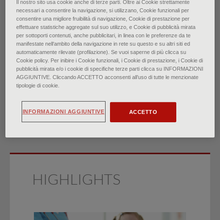
Il nostro sito usa cookie anche di terze parti. Oltre ai Cookie strettamente
necessari a consentire la navigazione, si utilizzano, Cookie funzionali per
Rosacea: risposte alle
consentire una migliore fruibilità di navigazione, Cookie di prestazione per
effettuare statistiche aggregate sul suo utilizzo, e Cookie di pubblicità mirata
per sottoporti contenuti, anche pubblicitari, in linea con le preferenze da te
domande più comuni
manifestate nell‘ambito della navigazione in rete su questo e su altri siti ed
automaticamente rilevate (profilazione). Se vuoi saperne di più clicca su
Cookie policy. Per inibire i Cookie funzionali, i Cookie di prestazione, i Cookie di
di
pubblicità mirata e/o i cookie di specifiche terze parti clicca su INFORMAZIONI
AGGIUNTIVE. Cliccando ACCETTO acconsenti all’uso di tutte le menzionate
Dr. Winfred Frazier, Dr.ssa Raquel K. Zemtsov, Dr. Yufei Ge
tipologie di cookie.
∙
Novembre 2024
INFORMAZIONI AGGIUNTIVE
ACCETTO
HIGHLIGHTS