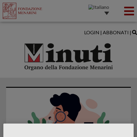
LOGIN
|
ABBONATI
|