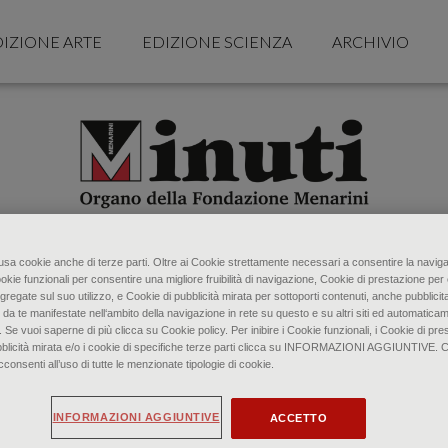
IZIONE ARTE
EDIZIONE SCIENZA
ARCHIVIO
o usa cookie anche di terze parti. Oltre ai Cookie strettamente necessari a consentire la naviga
ookie funzionali per consentire una migliore fruibilità di navigazione, Cookie di prestazione per 
gregate sul suo utilizzo, e Cookie di pubblicità mirata per sottoporti contenuti, anche pubblicita
 da te manifestate nell‘ambito della navigazione in rete su questo e su altri siti ed automaticam
. Se vuoi saperne di più clicca su Cookie policy. Per inibire i Cookie funzionali, i Cookie di pres
bblicità mirata e/o i cookie di specifiche terze parti clicca su INFORMAZIONI AGGIUNTIVE. 
senti all’uso di tutte le menzionate tipologie di cookie.
INFORMAZIONI AGGIUNTIVE
ACCETTO