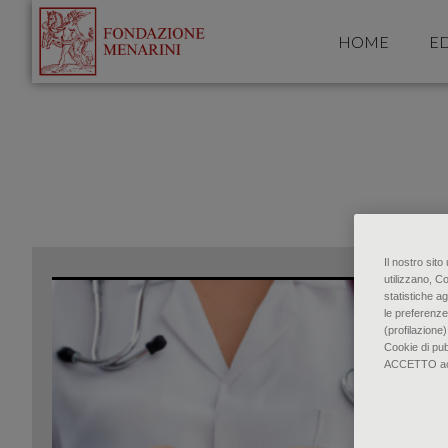
HOME
ED
Il nostro sit
utilizzano, C
statistiche ag
le preferenze
(profilazione)
Cookie di pu
ACCETTO accon