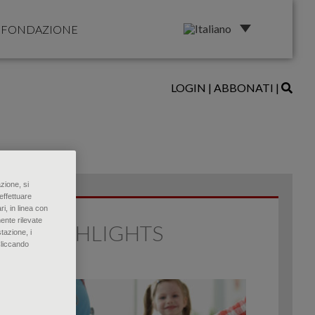
FONDAZIONE
LOGIN
|
ABBONATI
|
zione, si
effettuare
ri, in linea con
ente rilevate
HIGHLIGHTS
tazione, i
Cliccando